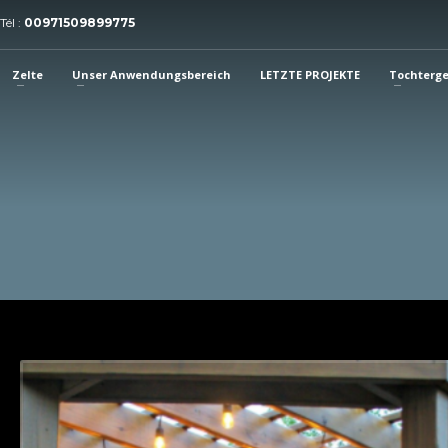
Tél :
00971509899775
Zelte
Unser Anwendungsbereich
LETZTE PROJEKTE
Tochterge