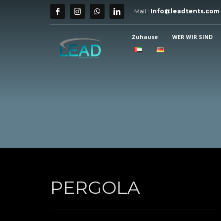
Mail :
Info@leadtents.com
Zuhause
WER WIR SIND
PERGOLA