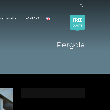
sellschaften
KONTAKT
FREE
QUOTE
Pergola