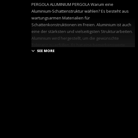
PERGOLA ALUMINIUM PERGOLA Warum eine
Aluminium-Schattenstruktur wählen? Es besteht aus
wartungsarmen Materialien für
Schattenkonstruktionen im Freien. Aluminium ist auch
eine der stärksten und vielseitigsten Strukturarbeiten.
Aluminium wird hergestellt, um die gewünschte
Toleranz zu erfüllen. Es hat eine bemerkenswerte
Festigkeit und wird für kommerzielle Projekte
empfohlen. EINZIEHBARE PERGOLA Ein einziehbares
Dachsystem trägt dazu bei, die Funktionalität und
Attraktivität von Außenbereichen zu verbessern. Das
Schöne an dieser Pergola ist, dass Sie damit steuern
können, wie viel Sonne Sie zu einem bestimmten
Zeitpunkt möchten, und bei Bedarf Schatten spenden
können. LEAD INNOVATION kann ein versenkbares
Dachsystem so anpassen, dass es perfekt zum
Außenbereich eines Hauses oder eines
Gewerbegebiets passt.